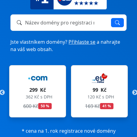
Název domény k registraci nebo převodu
Jste vlastníkem domény?
Přihlaste se
a nahrajte
na váš web obsah.
299 Kč
99 Kč
362 Kč s DPH
120 Kč s DPH
600 Kč
169 Kč
50 %
41 %
* cena na 1. rok registrace nové domény