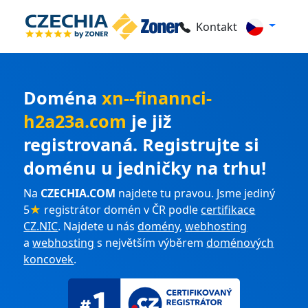
Kontakt
Doména
xn--finannci-
h2a23a.com
je již
registrovaná. Registrujte si
doménu u jedničky na trhu!
Na
CZECHIA.COM
najdete tu pravou. Jsme jediný
5
★
registrátor domén v ČR podle
certifikace
CZ.NIC
. Najdete u nás
domény
,
webhosting
a
webhosting
s největším výběrem
doménových
koncovek
.