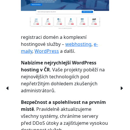
registraci domén a komplexní
hostingové služby –
webhosting
,
e-
maily
,
WordPress
a další.
Nabízíme nejrychlejší WordPress
hosting v ČR
. Vaše projekty poběží na
nejnovějších technologiích pod
nepřetržitým dohledem zkušených
administrátorů.
Bezpečnost a spolehlivost na prvním
místě
. Pravidelně aktualizujeme
všechny systémy, chráníme servery
před DDoS útoky a zajišťujeme vysokou
dostupnost služeb.